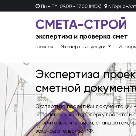
Пн - Пт: 09.00 - 17.00 (МСК)
г. Горно-Ал
СМЕТА-СТРОЙ
экспертиза и проверка смет
Главная
Экспертные услуги
Инфор
Экспертиза проек
сметной докумен
Экспертиза проектной документации —
направленных на проверку проекта и 
строительным нормам, стандартам, п
законодательства РФ.