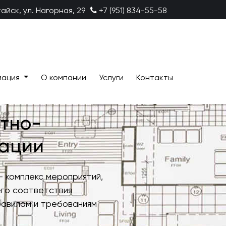
тайск, ул. Нагорная, 29
+7 (951) 834-55-58
мация
О компании
Услуги
Контакты
тно-
тации
 комплекс мероприятий,
его соответствия
равилам и требованиям